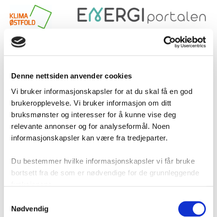
Finn boligen du vil analysere
Denne nettsiden anvender cookies
Vi bruker informasjonskapsler for at du skal få en god
Søk på adresse
brukeropplevelse. Vi bruker informasjon om ditt
bruksmønster og interesser for å kunne vise deg
relevante annonser og for analyseformål. Noen
informasjonskapsler kan være fra tredjeparter.
Finn med GNR/BNR
Du bestemmer hvilke informasjonskapsler vi får bruke
bortsett fra de som er nødvendige for de grunnleggende
Definere selv
funksjonene.
Samtykkevalg
Nødvendig